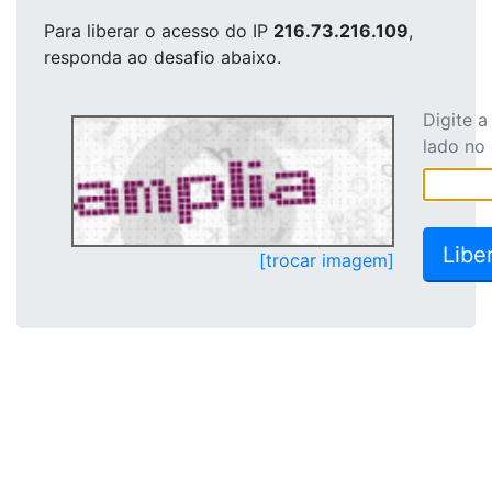
Para liberar o acesso
do IP
216.73.216.109
,
responda ao desafio abaixo.
Digite 
lado no
[trocar imagem]