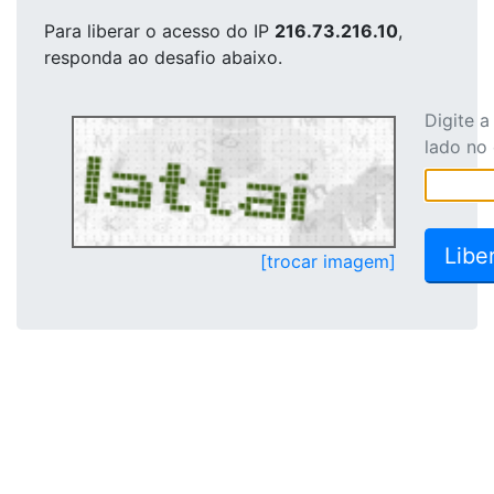
Para liberar o acesso
do IP
216.73.216.10
,
responda ao desafio abaixo.
Digite 
lado no
[trocar imagem]